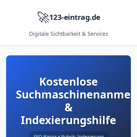
🚀
123-eintrag.de
Digitale Sichtbarkeit & Services
Kostenlose
Suchmaschinenanmel
&
Indexierungshilfe
SEO Basics • Rubrik: Indexierung